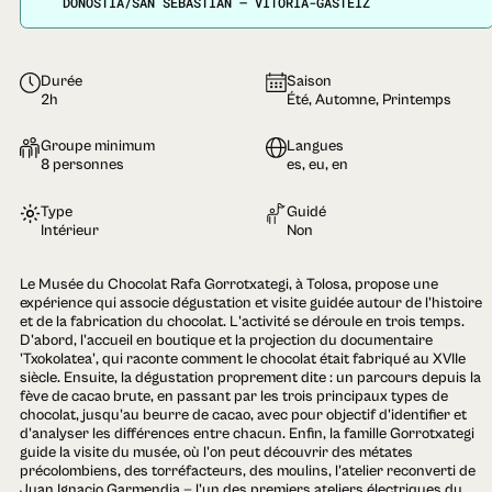
DONOSTIA/SAN SEBASTIÁN — VITORIA-GASTEIZ
Durée
Saison
2h
Été, Automne, Printemps
Groupe minimum
Langues
8 personnes
es, eu, en
Type
Guidé
Intérieur
Non
Le Musée du Chocolat Rafa Gorrotxategi, à Tolosa, propose une
expérience qui associe dégustation et visite guidée autour de l'histoire
et de la fabrication du chocolat. L'activité se déroule en trois temps.
D'abord, l'accueil en boutique et la projection du documentaire
'Txokolatea', qui raconte comment le chocolat était fabriqué au XVIIe
siècle. Ensuite, la dégustation proprement dite : un parcours depuis la
fève de cacao brute, en passant par les trois principaux types de
chocolat, jusqu'au beurre de cacao, avec pour objectif d'identifier et
d'analyser les différences entre chacun. Enfin, la famille Gorrotxategi
guide la visite du musée, où l'on peut découvrir des métates
précolombiens, des torréfacteurs, des moulins, l'atelier reconverti de
Juan Ignacio Garmendia — l'un des premiers ateliers électriques du