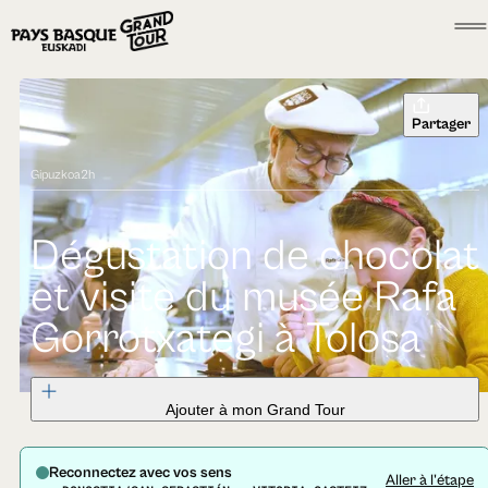
Partager
Gipuzkoa
2h
Dégustation de chocolat
et visite du musée Rafa
Gorrotxategi à Tolosa
Ajouter à mon Grand Tour
Reconnectez avec vos sens
Aller à l'étape