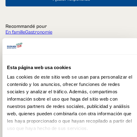
Recommandé pour
En famille
Gastronomie
QUESTIONS FRÉQUENTES
Esta página web usa cookies
Quelle est la durée de l'activité de dégustation avec visite guidée ?
Las cookies de este sitio web se usan para personalizar el
contenido y los anuncios, ofrecer funciones de redes
L'activité dure environ une heure et demie.
sociales y analizar el tráfico. Además, compartimos
Existe-t-il d'autres activités liées au chocolat au musée ?
información sobre el uso que haga del sitio web con
nuestros partners de redes sociales, publicidad y análisis
Oui. En plus de la dégustation avec visite guidée, le musée
web, quienes pueden combinarla con otra información que
propose une visite libre avec codes QR, une visite guidée sans
dégustation et un atelier chocolat
les haya proporcionado o que hayan recopilado a partir del
uso que haya hecho de sus servicios.
Faut-il réserver à l'avance pour la dégustation avec visite guidée ?