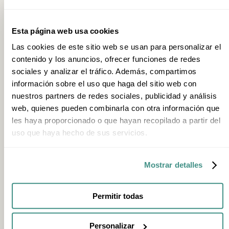
Transports publics locaux
Esta página web usa cookies
Las cookies de este sitio web se usan para personalizar el
Le réseau de transports publics du Pays basque est efficace et bien
contenido y los anuncios, ofrecer funciones de redes
desservi. Il combine métro, tramway, bus urbains et interurbains, et
sociales y analizar el tráfico. Además, compartimos
trains.
información sobre el uso que haga del sitio web con
nuestros partners de redes sociales, publicidad y análisis
01
web, quienes pueden combinarla con otra información que
les haya proporcionado o que hayan recopilado a partir del
Metro
uso que haya hecho de sus servicios.
Bilbao
Mostrar detalles
02
Tramway
Permitir todas
Bilbao Vitoria-Gasteiz
Personalizar