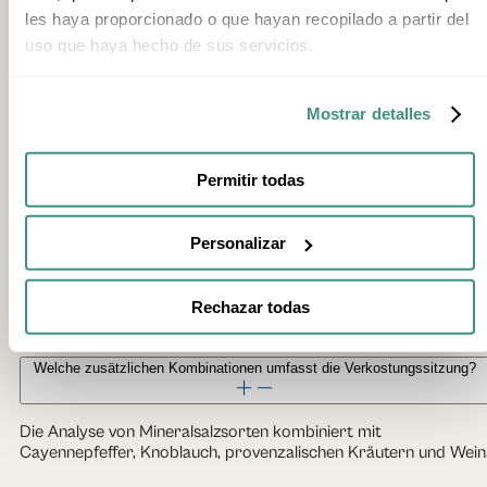
HÄUFIG GESTELLTE FRAGEN
les haya proporcionado o que hayan recopilado a partir del
uso que haya hecho de sus servicios.
Was beinhaltet das Erlebnis „Salztal + Verkostung“?
Es verbindet den Besuch des Salztals von Añana mit seinen
Mostrar detalles
jahrtausendealten Salinen und dem heutigen
Wiederherstellungs- und Produktionsprozess mit einer
geführten Verkostung der dort hergestellten Salze.
Permitir todas
Welche Methode wird bei der Salzverkostung angewendet?
Personalizar
Eine vom Sensoriklabor der Universität des Baskenlandes
(LASEHU) entwickelte Methode, mit der Erscheinungsbild und
Geruchs-Geschmacks-Empfindungen der vier Sorten von
Rechazar todas
Añana-Salz bewertet werden: Mineralsalz, Fleur de Sel,
Flüssigsalz und Chuzo.
Welche zusätzlichen Kombinationen umfasst die Verkostungssitzung?
Die Analyse von Mineralsalzsorten kombiniert mit
Cayennepfeffer, Knoblauch, provenzalischen Kräutern und Wein