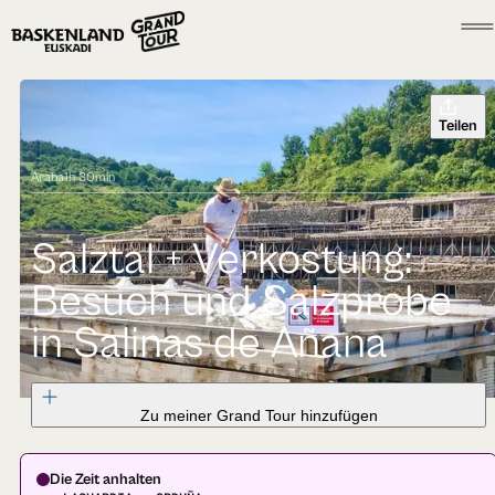
Teilen
Araba
1h 30min
Salztal + Verkostung:
Besuch und Salzprobe
in Salinas de Añana
Zu meiner Grand Tour hinzufügen
Die Zeit anhalten