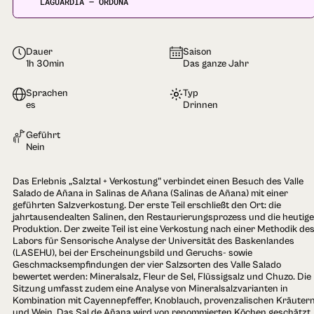
LAGUARDIA — ORDUÑA
Dauer
Saison
1h 30min
Das ganze Jahr
Sprachen
Typ
es
Drinnen
Geführt
Nein
Das Erlebnis „Salztal + Verkostung" verbindet einen Besuch des Valle
Salado de Añana in Salinas de Añana (Salinas de Añana) mit einer
geführten Salzverkostung. Der erste Teil erschließt den Ort: die
jahrtausendealten Salinen, den Restaurierungsprozess und die heutige
Produktion. Der zweite Teil ist eine Verkostung nach einer Methodik de
Labors für Sensorische Analyse der Universität des Baskenlandes
(LASEHU), bei der Erscheinungsbild und Geruchs- sowie
Geschmacksempfindungen der vier Salzsorten des Valle Salado
bewertet werden: Mineralsalz, Fleur de Sel, Flüssigsalz und Chuzo. Die
Sitzung umfasst zudem eine Analyse von Mineralsalzvarianten in
Kombination mit Cayennepfeffer, Knoblauch, provenzalischen Kräuter
und Wein. Das Sal de Añana wird von renommierten Köchen geschätzt,