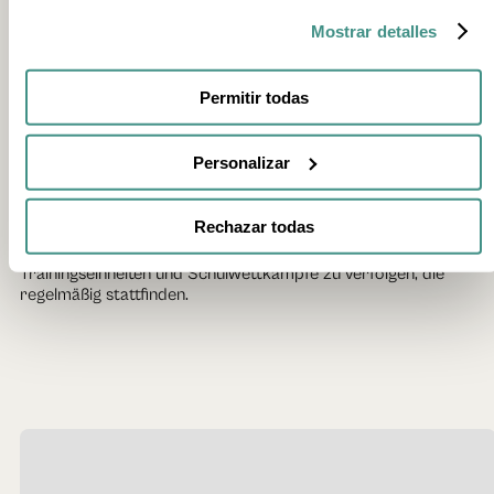
In Markina-Xemein, in der Comarca Lea-Artibai, im Inneren
Mostrar detalles
Biskaiyas.
Warum wird er Universität des Pelota-Sports genannt?
Permitir todas
Weil er seit Generationen die Ausbildungsstätte großer Cesta-
Punta-Spieler ist. Der erste Frontón, der zu diesem Zweck
Personalizar
gebaut wurde, stammt aus dem 18. Jahrhundert.
Kann man neben der Führung auch Wettkämpfe besuchen?
Rechazar todas
Ja. Der Frontón bietet Führungen an und es ist auch möglich,
Trainingseinheiten und Schulwettkämpfe zu verfolgen, die
regelmäßig stattfinden.