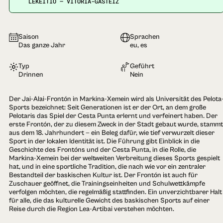
LEKEITIO — VITORIA-GASTEIZ
Saison
Sprachen
Das ganze Jahr
eu, es
Typ
Geführt
Drinnen
Nein
Der Jai-Alai-Frontón in Markina-Xemein wird als Universität des Pelota
Sports bezeichnet: Seit Generationen ist er der Ort, an dem große
Pelotaris das Spiel der Cesta Punta erlernt und verfeinert haben. Der
erste Frontón, der zu diesem Zweck in der Stadt gebaut wurde, stammt
aus dem 18. Jahrhundert — ein Beleg dafür, wie tief verwurzelt dieser
Sport in der lokalen Identität ist. Die Führung gibt Einblick in die
Geschichte des Frontóns und der Cesta Punta, in die Rolle, die
Markina-Xemein bei der weltweiten Verbreitung dieses Sports gespielt
hat, und in eine sportliche Tradition, die nach wie vor ein zentraler
Bestandteil der baskischen Kultur ist. Der Frontón ist auch für
Zuschauer geöffnet, die Trainingseinheiten und Schulwettkämpfe
verfolgen möchten, die regelmäßig stattfinden. Ein unverzichtbarer Halt
für alle, die das kulturelle Gewicht des baskischen Sports auf einer
Reise durch die Region Lea-Artibai verstehen möchten.