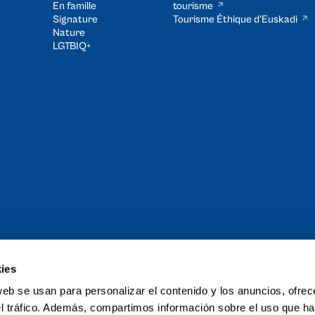
En famille
tourisme
Signature
Tourisme Éthique d’Euskadi​
Nature
LGTBIQ+
ies
rand Tour du
web se usan para personalizar el contenido y los anuncios, ofrec
el tráfico. Además, compartimos información sobre el uso que ha