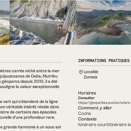
INFORMATIONS PRATIQUES
mètres carrés niché entre la mer
Localité
guipuzcoanes de Deba, Mutriku
Zumaia
géoparcs depuis 2010, il a été
ouligne la valeur exceptionnelle
Horaires
Consultar
 vert qui s'étendent de la ligne
https://geoparkea.eus/es/sobre
son véritable intérêt réside dans
Comment y aller
egistre de certains des épisodes
Coche
aturelle d'une profondeur rare.
Contexte
Itinéraire court
Itinéraire l
ne grande harmonie à un sous-sol