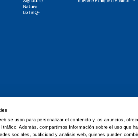
Signature
Tourisme Éthique d’Euskadi​
Nature
LGTBIQ+
ies
rand Tour du
web se usan para personalizar el contenido y los anuncios, ofrec
el tráfico. Además, compartimos información sobre el uso que ha
edes sociales, publicidad y análisis web, quienes pueden combin