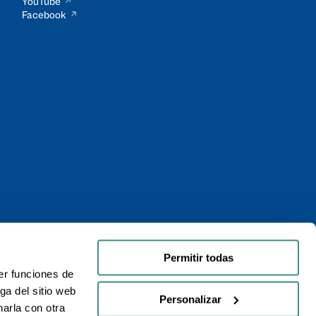
YouTube
Facebook
Permitir todas
er funciones de
ga del sitio web
Personalizar
arla con otra