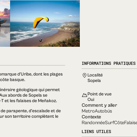
INFORMATIONS PRATIQUES
omarque d'Uribe, dont les plages
Localité
a côte basque.
Sopela
itinéraire géologique qui permet
Point de vue
e. Aux abords de Sopela se
Oui
K-T et les falaises de Meñakoz.
Comment y aller
Metro
Autobús
 de parapente, d'escalade et de
r son territoire complètent le
Contexte
Randonnée
Surf
Côte
Falais
LIENS UTILES