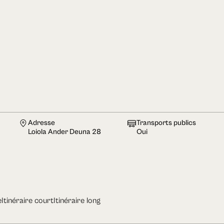
Adresse
Transports publics
Loiola Ander Deuna 28
Oui
e
Itinéraire court
Itinéraire long