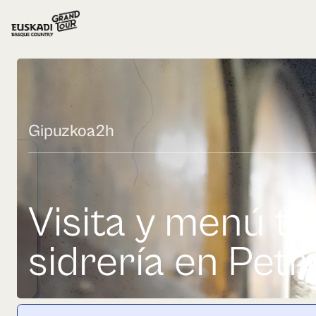
Gipuzkoa
2h
Visita y menú tr
sidrería en Petri