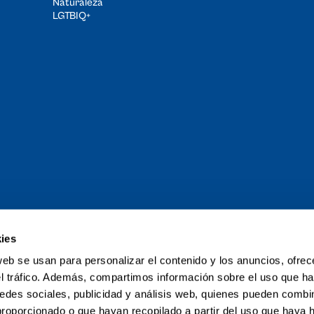
Naturaleza
LGTBIQ+
ies
and Tour de
web se usan para personalizar el contenido y los anuncios, ofrec
el tráfico. Además, compartimos información sobre el uso que ha
liki
edes sociales, publicidad y análisis web, quienes pueden combin
proporcionado o que hayan recopilado a partir del uso que haya