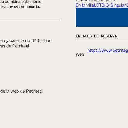
que combina patrimonio,
En familia
LGTBIQ+
Singular
erva previa necesaria.
ENLACES DE RESERVA
seo y caserío de 1526— con
as de Petritegi
https://www.petriteg
Web
de la web de Petritegi.