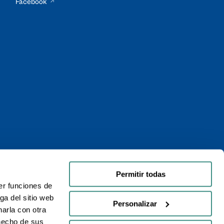
Facebook
Permitir todas
er funciones de
ga del sitio web
Personalizar
arla con otra
 hecho de sus