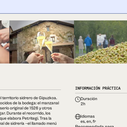
INFORMACIÓN PRÁCTICA
l territorio sidrero de Gipuzkoa.
Duración
ocidos de la bodega: el manzanal
2h
serío original de 1526 y otros
ar. Durante el recorrido, los
Idiomas
ue elabora Petritegi. Tras la
es, en, fr
nal de sidrería —el llamado menú
Recomendada para