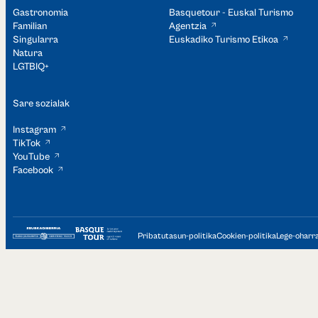
Gastronomia
Basquetour - Euskal Turismo
Familian
Agentzia
Singularra
Euskadiko Turismo Etikoa
Natura
LGTBIQ+
Sare sozialak
Instagram
TikTok
YouTube
Facebook
Pribatutasun-politika
Cookien-politika
Lege-oharr