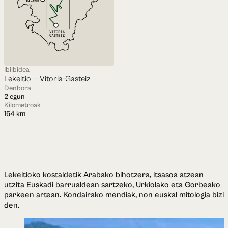
Ibilbidea
Lekeitio — Vitoria-Gasteiz
Denbora
2 egun
Kilometroak
164
km
Lekeitioko kostaldetik Arabako bihotzera, itsasoa atzean
utzita Euskadi barrualdean sartzeko, Urkiolako eta Gorbeako
parkeen artean. Kondairako mendiak, non euskal mitologia bizi
den.