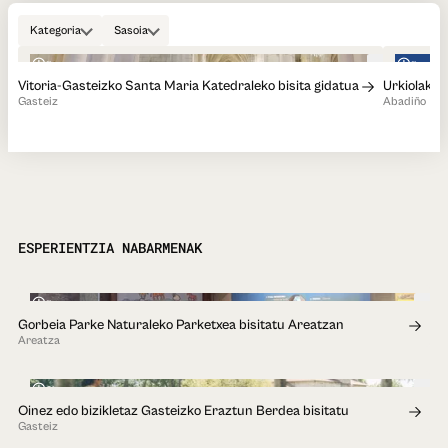
Kategoria
Sasoia
1h
1h
Vitoria-Gasteizko Santa Maria Katedraleko bisita gidatua
Urkiolako T
Gasteiz
Abadiño
ESPERIENTZIA NABARMENAK
1h
Gorbeia Parke Naturaleko Parketxea bisitatu Areatzan
Areatza
8h
Oinez edo bizikletaz Gasteizko Eraztun Berdea bisitatu
Gasteiz