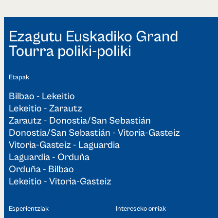
Ezagutu Euskadiko Grand
Tourra poliki-poliki
Etapak
Bilbao - Lekeitio
Lekeitio - Zarautz
Zarautz - Donostia/San Sebastián
Donostia/San Sebastián - Vitoria-Gasteiz
Vitoria-Gasteiz - Laguardia
Laguardia - Orduña
Orduña - Bilbao
Lekeitio - Vitoria-Gasteiz
Esperientziak
Intereseko orriak