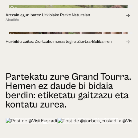
4h
Artzain egun batez Urkiolako Parke Naturalan
Abadiño
1h
Hurbildu zaitez Ziortzako monastegira Ziortza-Bolibarren
Partekatu zure Grand Tourra.
Hemen ez daude bi bidaia
berdin: etiketatu gaitzazu eta
kontatu zurea.
@VisitEuskadi
@gorbeia_euskadi x @VisitEuskadi