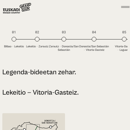
01
02
03
04
05
Bilbao
—
Lekeitio
Lekeitio
—
Zarautz
Zarautz
—
Donostia/San
Donostia/San Sebastián
Vitoria-Gast
Sebastián
—
Vitoria-Gasteiz
—
Laguardi
Legenda-bideetan zehar.
Lekeitio — Vitoria-Gasteiz.