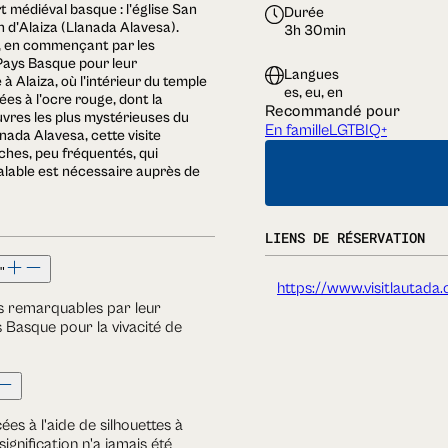
rt médiéval basque : l'église San
Durée
 d'Alaiza (Llanada Alavesa).
3h 30min
ée, en commençant par les
Pays Basque pour leur
Langues
 Alaiza, où l'intérieur du temple
es, eu, en
s à l'ocre rouge, dont la
Recommandé pour
œuvres les plus mystérieuses du
En famille
LGTBIQ+
nada Alavesa, cette visite
ches, peu fréquentés, qui
alable est nécessaire auprès de
LIENS DE RÉSERVATION
"
https://www.visitlautada
s remarquables par leur
Basque pour la vivacité de
es à l'aide de silhouettes à
ignification n'a jamais été