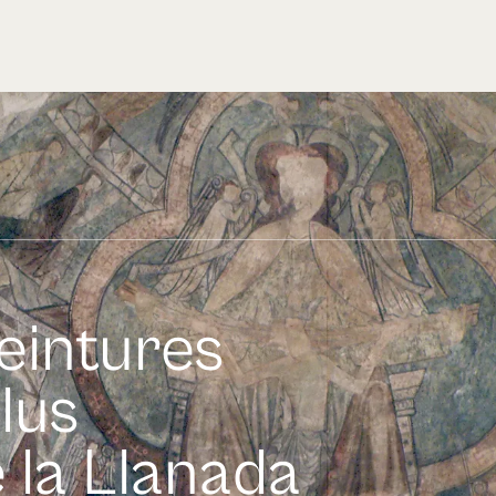
eintures
lus
 la Llanada