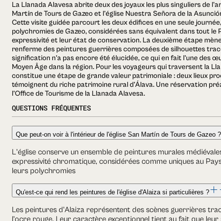
La Llanada Alavesa abrite deux des joyaux les plus singuliers de l'a
Martín de Tours de Gazeo et l'église Nuestra Señora de la Asunción
Cette visite guidée parcourt les deux édifices en une seule journ
polychromies de Gazeo, considérées sans équivalent dans tout le 
expressivité et leur état de conservation. La deuxième étape mène à
renferme des peintures guerrières composées de silhouettes tracée
signification n'a pas encore été élucidée, ce qui en fait l'une des 
Moyen Âge dans la région. Pour les voyageurs qui traversent la Lla
constitue une étape de grande valeur patrimoniale : deux lieux pro
témoignent du riche patrimoine rural d'Álava. Une réservation pré
l'Office de Tourisme de la Llanada Alavesa.
QUESTIONS FRÉQUENTES
Que peut-on voir à l'intérieur de l'église San Martín de Tours de Gazeo ?
L'église conserve un ensemble de peintures murales médiévale
expressivité chromatique, considérées comme uniques au Pays 
leurs polychromies
Qu'est-ce qui rend les peintures de l'église d'Alaiza si particulières ?
Les peintures d'Alaiza représentent des scènes guerrières tracé
l'ocre rouge. Leur caractère exceptionnel tient au fait que leur s