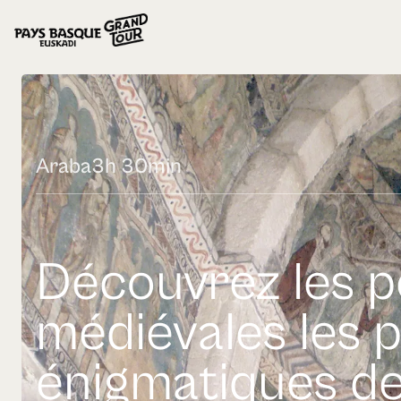
Araba
3h 30min
Découvrez les p
médiévales les p
énigmatiques de