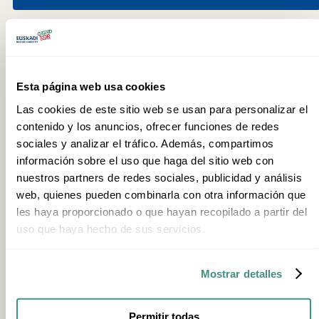
PREGUNTAS FRECUENTES
Esta página web usa cookies
¿Cómo se llega al mirador del Salto del Nervión?
Las cookies de este sitio web se usan para personalizar el
contenido y los anuncios, ofrecer funciones de redes
Se sube por el puerto de Orduña hasta el alto del Monte
Santiago. El parking más cercano al mirador es el Parking
sociales y analizar el tráfico. Además, compartimos
Fuente Santiago (Parking nº 3)
información sobre el uso que haga del sitio web con
nuestros partners de redes sociales, publicidad y análisis
¿El Salto del Nervión siempre lleva agua?
web, quienes pueden combinarla con otra información que
No. Se recomienda consultar las previsiones meteorológicas
les haya proporcionado o que hayan recopilado a partir del
antes de la visita.
uso que haya hecho de sus servicios.
¿Hay otras formas de ver el salto además del mirador?
Mostrar detalles
Sí. Desde Untzaga se puede ver de frente en una ruta de 11 km
de ida y vuelta, y desde Delika se puede ascender por el cañón
y verlo desde abajo en una ruta más exigente.
Permitir todas