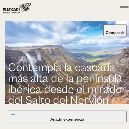
Compartir
Bizkaia
1h 30min
Contempla la cascada
más alta de la península
ibérica desde el mirador
del Salto del Nervión
Añadir experiencia