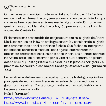
Oficina de turismo
Sí
Ondarroa es un municipio costero de Bizkaia, fundado en 1327 sobre
una comunidad de marineros y pescadores, con un casco histórico que
conserva buena parte de su trama medieval y una relación con el mar
que ha marcado su identidad hasta hoy. Su puerto es uno de los más
activos del Cantábrico.
El elemento más reconocible del conjunto urbano es la iglesia de Andra
Mari, construida en 1480 en estilo gótico tardío y considerada la iglesia
más ornamentada por el exterior de Bizkaia. Sus fachadas incorporan
los llamados kortxeleko mamuak, doce figuras que representan
diferentes estamentos sociales de la Edad Media. Los puentes sobre el
río Artibai articulan el recorrido por la villa: el Zubi Zaharra, de piedra
desde 1795; el puente giratorio que conduce a la playa de Arrigorri; y el
puente de Itsasaurre, diseñado por Santiago Calatrava e inaugurado en
1994.
En las afueras del núcleo urbano, el santuario de la Antigua —primitiva
parroquia del municipio— ofrece vistas sobre Saturraran, la costa
guipuzcoana y el mar Cantábrico, y mantiene un vínculo histórico con
los pescadores de la villa.
Más información
https://www.ondarroa.eus/eu-ES/Orriak/default.aspx
https://www.leaartibaiturismo.com/es/pueblos/ondarroa