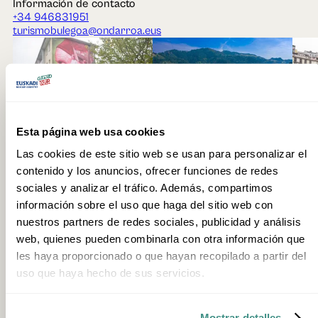
Información de contacto
+34 946831951
turismobulegoa@ondarroa.eus
Esta página web usa cookies
Contexto
Las cookies de este sitio web se usan para personalizar el
Costa Vasca
Restaurante
Producto Local
Paseo marítimo
Costa
contenido y los anuncios, ofrecer funciones de redes
Industrial
Villa
sociales y analizar el tráfico. Además, compartimos
información sobre el uso que haga del sitio web con
nuestros partners de redes sociales, publicidad y análisis
web, quienes pueden combinarla con otra información que
les haya proporcionado o que hayan recopilado a partir del
uso que haya hecho de sus servicios.
Mostrar detalles