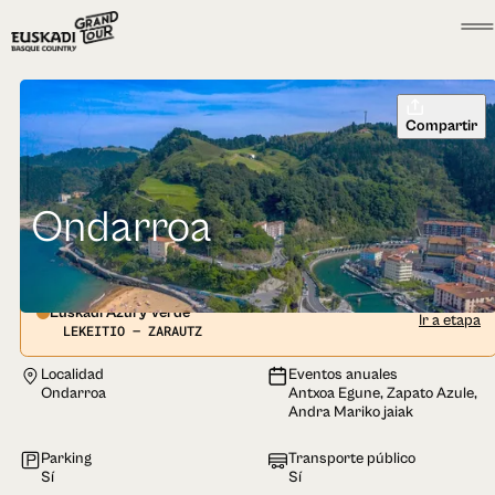
Compartir
Ondarroa
Euskadi Azul y Verde
Ir a etapa
LEKEITIO — ZARAUTZ
Localidad
Eventos anuales
Ondarroa
Antxoa Egune, Zapato Azule,
Andra Mariko jaiak
Parking
Transporte público
Sí
Sí