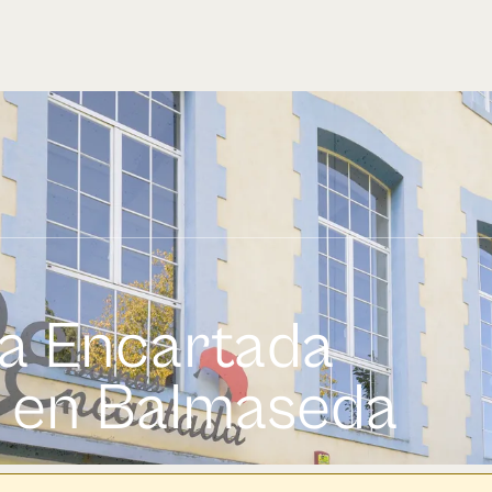
La Encartada
 en Balmaseda