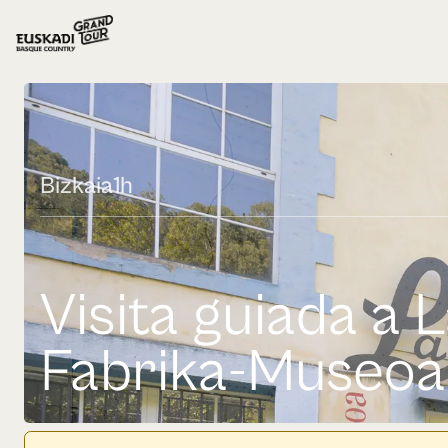
Bizkaia
1h
Visita guiada a 
Fabrika-Museoa