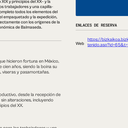
 XIX y principios del XX— y la
os trabajadores y una capilla-
ompleto todos los elementos del
el empaquetado y la expedición,
rectamente con los orígenes de la
ENLACES DE RESERVA
 económica de Balmaseda.
https://bizkaikoa.biz
Web
tenido.asp?id=65&t=
que hicieron fortuna en México,
e cien años, siendo la boina su
s, viseras y pasamontañas.
ductivo, desde la recepción de
sin alteraciones, incluyendo
ipios del XX.