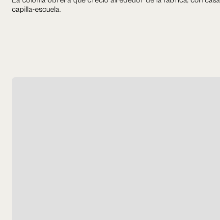
La colonia obrera que creció alrededor de la fábrica, con cas
capilla-escuela.